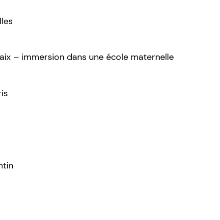
lles
x – immersion dans une école maternelle
is
ntin