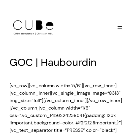
Skip
to
content
GOC | Haubourdin
[vc_row][vc_column width=”5/6″][vc_row_inner]
[vc_column_inner][vc_single_image image=”8313″
img_size=”full”][/vc_column_inner][/vc_row_inner]
[/vc_column][vc_column width=”1/6″
css=”.vc_custom_1456224238541{padding: 12px
!important;background-color: #f2f2f2 !important;}”]
[vc_text_separator title=”PRESSE” color=”black”]