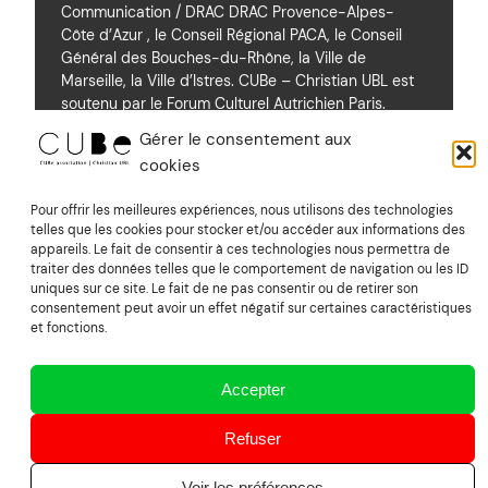
Communication / DRAC DRAC Provence-Alpes-
Côte d’Azur , le Conseil Régional PACA, le Conseil
Général des Bouches-du-Rhône, la Ville de
Marseille, la Ville d’Istres. CUBe – Christian UBL est
soutenu par le Forum Culturel Autrichien Paris.
Gérer le consentement aux
cookies
Soutiens
Pour offrir les meilleures expériences, nous utilisons des technologies
telles que les cookies pour stocker et/ou accéder aux informations des
appareils. Le fait de consentir à ces technologies nous permettra de
Mentions Légales
traiter des données telles que le comportement de navigation ou les ID
uniques sur ce site. Le fait de ne pas consentir ou de retirer son
consentement peut avoir un effet négatif sur certaines caractéristiques
Suivez nous sur Vimeo
et fonctions.
Accepter
CUBe association | Christian UBL
Refuser
Voir les préférences