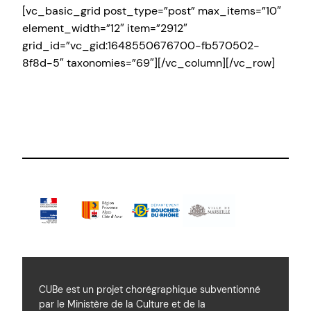
[vc_basic_grid post_type=”post” max_items=”10″
element_width=”12″ item=”2912″
grid_id=”vc_gid:1648550676700-fb570502-
8f8d-5″ taxonomies=”69″][/vc_column][/vc_row]
CUBe est un projet chorégraphique subventionné
par le Ministère de la Culture et de la