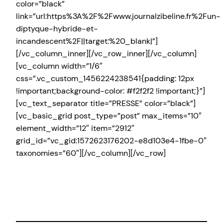
color=”black”
link=”url:https%3A%2F%2Fwww.journalzibeline.fr%2Fun-
diptyque-hybride-et-
incandescent%2F||target:%20_blank|”]
[/vc_column_inner][/vc_row_inner][/vc_column]
[vc_column width=”1/6″
css=”.vc_custom_1456224238541{padding: 12px
!important;background-color: #f2f2f2 !important;}”]
[vc_text_separator title=”PRESSE” color=”black”]
[vc_basic_grid post_type=”post” max_items=”10″
element_width=”12″ item=”2912″
grid_id=”vc_gid:1572623176202-e8d103e4-1fbe-0″
taxonomies=”60″][/vc_column][/vc_row]