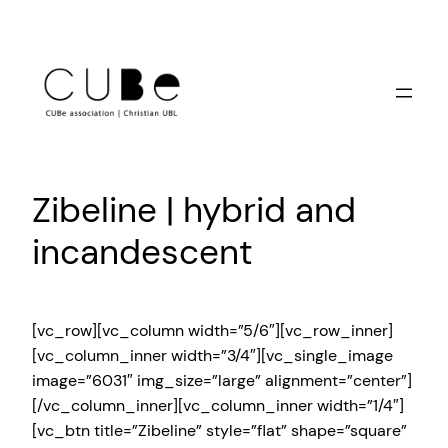
Skip
to
content
Zibeline | hybrid and
incandescent
[vc_row][vc_column width=”5/6″][vc_row_inner]
[vc_column_inner width=”3/4″][vc_single_image
image=”6031″ img_size=”large” alignment=”center”]
[/vc_column_inner][vc_column_inner width=”1/4″]
[vc_btn title=”Zibeline” style=”flat” shape=”square”