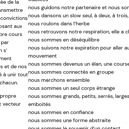
bée de la
nous guidons notre partenaire et nous s
ransmettre
nous dansons un slow seul, à deux, à trois
 convictions
nous roulons dans l’herbe
posant aux
nous retrouvons notre respiration, elle a 
ibre cours
nous sommes en déséquilibre
 par
nous suivons notre expiration pour aller a
n s’
mouvement
ement
nous sommes devenus un élan, une cours
ps et de nos
nous sommes connectés en groupe
é à unir tout
nous marchons ensemble
 chacun.
nous sommes un seul corps étrange
 propre
nous sommes grands, petits, serrés, larges
t vecteur
emboités
nous sommes en confiance
nous sommes une forme abstraite
nous sommes le souvenir d’un contact