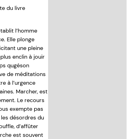
e du livre
tablit l’homme
e. Elle plonge
citant une pleine
plus enclin à jouir
mps qugéson
ive de méditations
re à l’urgence
ines. Marcher, est
ement. Le recours
 nous exempte pas
 les désordres du
ffle, d’affûter
arche est souvent