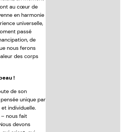
sont au cœur de
oyenne en harmonie
ience universelle,
 moment passé
mancipation, de
 que nous ferons
haleur des corps
peau !
coute de son
 pensée unique par
et individuelle.
 – nous fait
. Nous devons