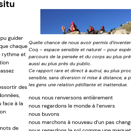
situ
 pu guider
Quelle chance de nous avoir permis d’inventer
s que chaque
Coq – espace sensible et naturel – pour expér
e rythme et
parcours de la pensée et du corps au plus prè
tion
aussi au plus près du public.
 assez
Ce rapport rare et direct à autrui, au plus pro
sensible, sans diversion ni mise à distance, a p
les gens une relation pétillante et inattendue.
essortir des
données,
nous nous renversons entièrement
 face à la
nous regardons le monde à l’envers
son
nous buvons
nous marchons à nouveau d’un pas chang
-mots de
nous regardons le sol comme une maquett