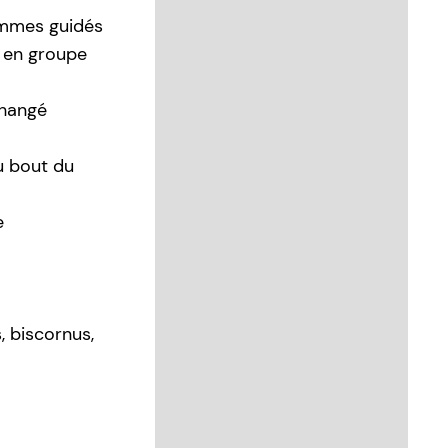
ommes guidés
, en groupe
changé
u bout du
e
, biscornus,