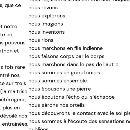
s, que ce
nous rêvons
nous explorons
nous imagions
t notre
nous inventons
te en
nous rions
ous pouvons
nous marchons en file indienne
athon et
nous faisons corps par le corps
nous marchons dans le pas de l’autre
a fois rare
nous sommes un grand corps
ontré nos
nous sommes ensemble
ce sur trois
nous épousons une pierre
(la maîtrise
nous écoutons l’écho qui s’échappe
hétérogène,
nous aérons nos orteils
t plus en
nous découvrons le contact avec le sol pi
 dévoilé nos
nous sommes à l’écoute des sensations n
 entrainées,
oubliées