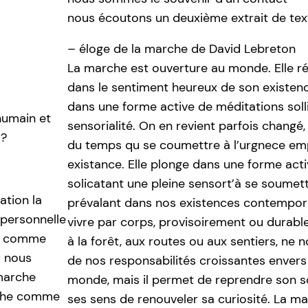
nous écoutons un deuxième extrait de text
– éloge de la marche de David Lebreton
La marche est ouverture au monde. Elle ré
dans le sentiment heureux de son existenc
dans une forme active de méditations solli
humain et
sensorialité. On en revient parfois changé, 
 ?
du temps qu se coumettre à l’urgnece e
existance. Elle plonge dans une forme act
solicatant une pleine sensort’à se soumett
ation la
prévalant dans nos existences contempora
personnelle
vivre par corps, provisoirement ou durabl
he comme
à la forêt, aux routes ou aux sentiers, ne
r nous
de nos responsabilités croissantes envers
 marche
monde, mais il permet de reprendre son sou
che comme
ses sens de renouveler sa curiosité. La m