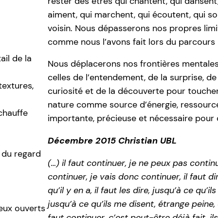
rester des êtres qui chantent, qui dansent, 
aiment, qui marchent, qui écoutent, qui so
voisin. Nous dépasserons nos propres limi
comme nous l’avons fait lors du parcours 
il de la
Nous déplacerons nos frontières mentales 
celles de l’entendement, de la surprise, de 
textures,
curiosité et de la découverte pour toucher
nature comme source d’énergie, ressourc
chauffe
importante, précieuse et nécessaire pour 
Décembre 2015 Christian UBL
e du regard
(…) il faut continuer, je ne peux pas continue
continuer, je vais donc continuer, il faut d
qu’il y en a, il faut les dire, jusqu’à ce qu’i
jusqu’à ce qu’ils me disent, étrange peine, 
eux ouverts
faut continuer, c’est peut-être déjà fait, i