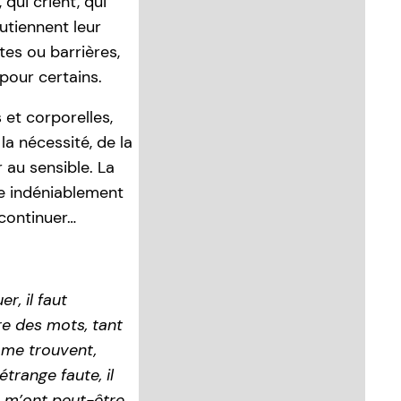
qui crient, qui
utiennent leur
tes ou barrières,
pour certains.
et corporelles,
la nécessité, de la
 au sensible. La
e indéniablement
continuer…
r, il faut
ire des mots, tant
ls me trouvent,
étrange faute, il
ls m’ont peut-être