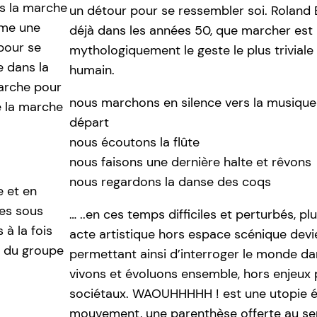
es la marche
un détour pour se ressembler soi. Roland 
mme une
déjà dans les années 50, que marcher est
pour se
mythologiquement le geste le plus triviale
e dans la
humain.
marche pour
nous marchons en silence vers la musique 
 la marche
départ
nous écoutons la flûte
nous faisons une dernière halte et rêvons
nous regardons la danse des coqs
 et en
ues sous
… ..en ces temps difficiles et perturbés, pl
à la fois
acte artistique hors espace scénique devie
, du groupe
permettant ainsi d’interroger le monde da
vivons et évoluons ensemble, hors enjeux p
sociétaux. WAOUHHHHH ! est une utopie 
mouvement, une parenthèse offerte au se