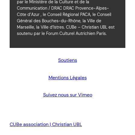
par le Ministère de la Culture et de la
Communication / DRAC DRAC Provence-Alpes-
Côte d’Azur , le Conseil Régional PACA, le Conseil
Général des Bouches-du-Rhône, la Ville de
Marseille, la Ville d’Istres. CUBe – Christian UBL est
soutenu par le Forum Culturel Autrichien Paris.
Soutiens
Mentions Légales
Suivez nous sur Vimeo
CUBe association | Christian UBL