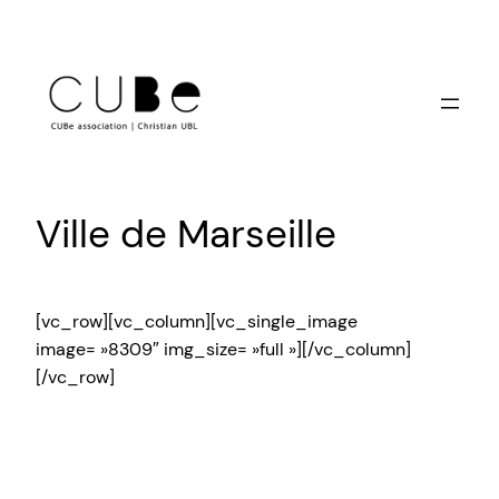
Aller
au
contenu
Ville de Marseille
[vc_row][vc_column][vc_single_image
image= »8309″ img_size= »full »][/vc_column]
[/vc_row]