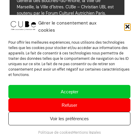
Général des Bouches-du-Rhône, la Ville de
Marseille, la Ville d’Istres. CUBe – Christian UBL est
soutenu par le Forum Culturel Autrichien Paris.
Gérer le consentement aux
cookies
Soutiens
Pour offrir les meilleures expériences, nous utilisons des technologies
telles que les cookies pour stocker et/ou accéder aux informations des
appareils. Le fait de consentir à ces technologies nous permettra de
Mentions Légales
traiter des données telles que le comportement de navigation ou les ID
uniques sur ce site. Le fait de ne pas consentir ou de retirer son
consentement peut avoir un effet négatif sur certaines caractéristiques
Suivez nous sur Vimeo
et fonctions.
Accepter
CUBe association | Christian UBL
Refuser
Voir les préférences
Powered by
image&son
Politique de cookies
Mentions légales